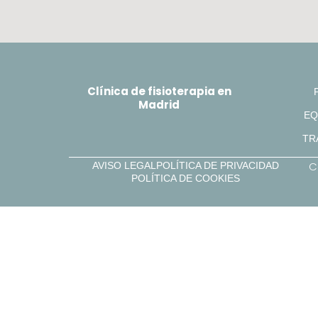
Clínica de fisioterapia en
Madrid
EQ
TR
C
AVISO LEGAL
POLÍTICA DE PRIVACIDAD
POLÍTICA DE COOKIES