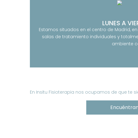
LUNES A VIE
Estamos situados en el centro de Madrid, en 
salas de tratamiento individuales y totalm
ambiente c
En Insitu Fisioterapia nos ocupamos de que te 
Encuéntra