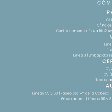
CÓM
P
C/ 
C/ Palos
Centro comercial Plaza Río2 Av.
Líne
Lín
Línea 3 (Embajadores,
CE
C1, 
C5 (
Todas la
A
Líneas 55 y 60 (Paseo Sta Mª de la Cabeza –
Embajadores) Líneas 59 y 8