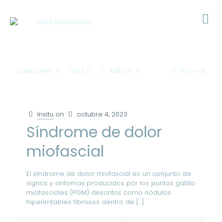
Categories
Tags
Authors
Show all
Insitu
on
octubre 4, 2023
Síndrome de dolor
miofascial
El síndrome de dolor miofascial es un conjunto de
signos y síntomas producidos por los puntos gatillo
miofasciales (PGM) descritos como nódulos
hiperirritables fibrosos dentro de
[…]